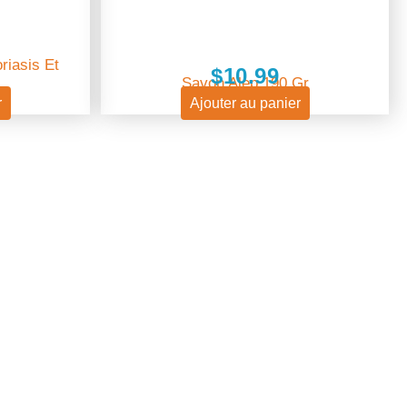
iasis Et
$
10.99
Savon Alep 190 Gr
r
Ajouter au panier