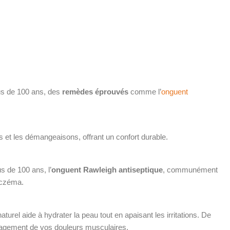
lus de 100 ans, des
remèdes éprouvés
comme l’
onguent
rs et les démangeaisons, offrant un confort durable.
us de 100 ans, l’
onguent Rawleigh antiseptique
, communément
’eczéma.
turel aide à hydrater la peau tout en apaisant les irritations. De
ulagement de vos douleurs musculaires.