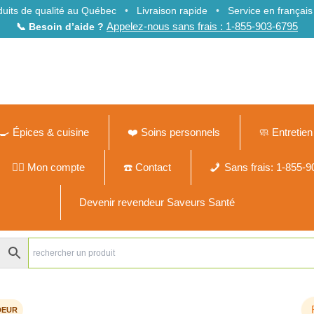
duits de qualité au Québec
•
Livraison rapide
•
Service en françai
Appelez-nous sans frais : 1-855-903-6795
📞 Besoin d’aide ?
🍳 Épices & cuisine
❤️ Soins personnels
🧼 Entretie
🙍‍♂️ Mon compte
☎️ Contact
Sans frais: 1-855-
Devenir revendeur Saveurs Santé
Votre revenu d’appoint, sans engagement ni recrutement
DEUR