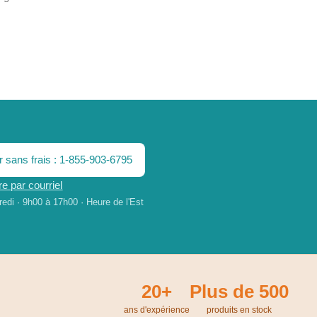
r sans frais : 1-855-903-6795
e par courriel
edi · 9h00 à 17h00 · Heure de l'Est
20+
Plus de 500
ans d'expérience
produits en stock