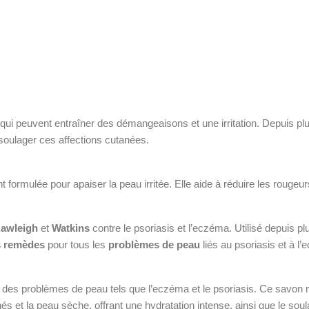
qui peuvent entraîner des démangeaisons et une irritation. Depuis p
 soulager ces affections cutanées.
 formulée pour apaiser la peau irritée. Elle aide à réduire les rougeu
awleigh
et
Watkins
contre le psoriasis et l’eczéma. Utilisé depuis pl
s remèdes
pour tous les
problèmes de peau
liés au psoriasis et à l
er des problèmes de peau tels que l’eczéma et le psoriasis. Ce savon na
et la peau sèche, offrant une hydratation intense, ainsi que le so