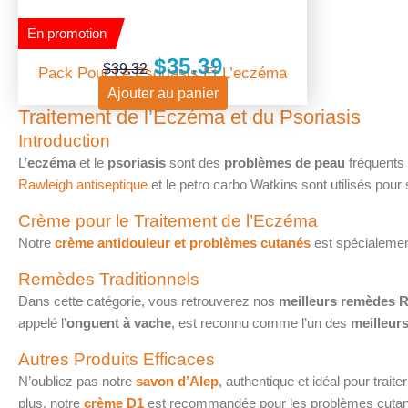
En promotion
$
35.39
$
39.32
Pack Pour Le Psoriasis Et L’eczéma
Ajouter au panier
Traitement de l’Eczéma et du Psoriasis
Introduction
L’
eczéma
et le
psoriasis
sont des
problèmes de peau
fréquents 
Rawleigh antiseptique
et le petro carbo Watkins sont utilisés pour
Crème pour le Traitement de l’Eczéma
Notre
crème antidouleur et problèmes cutanés
est spécialement
Remèdes Traditionnels
Dans cette catégorie, vous retrouverez nos
meilleurs remèdes
R
appelé l’
onguent à vache
, est reconnu comme l’un des
meilleur
Autres Produits Efficaces
N’oubliez pas notre
savon d’Alep
, authentique et idéal pour trait
plus, notre
crème D1
est recommandée pour les problèmes cutanés 