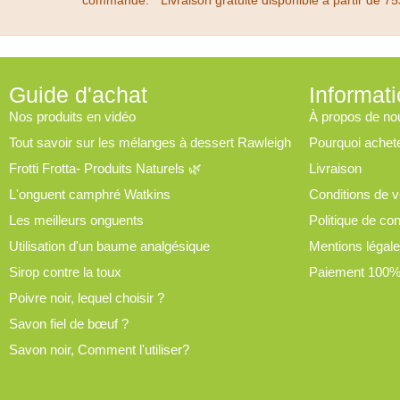
commande. * Livraison gratuite disponible à partir de 75
Guide d'achat
Informat
Nos produits en vidéo
À propos de no
Tout savoir sur les mélanges à dessert Rawleigh
Pourquoi achet
Frotti Frotta- Produits Naturels 🌿
Livraison
L'onguent camphré Watkins
Conditions de v
Les meilleurs onguents
Politique de conf
Utilisation d'un baume analgésique
Mentions légal
Sirop contre la toux
Paiement 100%
Poivre noir, lequel choisir ?
Savon fiel de bœuf ?
Savon noir, Comment l'utiliser?