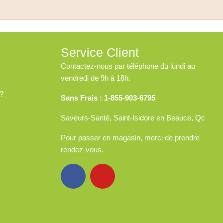
Service Client
Contactez-nous par téléphone du lundi au
vendredi de 9h à 18h.
?
Sans Frais : 1-855-903-6795
Saveurs-Santé, Saint-Isidore en Beauce, Qc
Pour passer en magasin, merci de prendre
rendez-vous.
F
Y
a
o
c
u
e
t
b
u