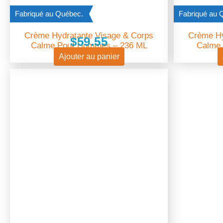
Fabriqué au Québec.
Fabriqué au 
Crème Hydratante Visage & Corps
Crème Hy
$
59.55
Calme Pour Hommes – 236 ML
Calme
Ajouter au panier
Le
Le
prix
prix
initial
actuel
était :
est :
$39.32.
$35.39.