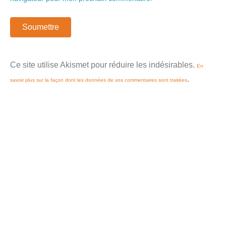
Ce site utilise Akismet pour réduire les indésirables.
En
.
savoir plus sur la façon dont les données de vos commentaires sont traitées
Le
Le
prix
prix
initial
actuel
était :
est :
$10.50.
$10.50.