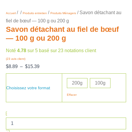
/
/
/
/ Savon détachant au
Accueil
Produits entretien
Produits Ménagers
fiel de bœuf — 100 g ou 200 g
Savon détachant au fiel de bœuf
— 100 g ou 200 g
Noté
4.78
sur 5 basé sur
23
notations client
(
23
avis client)
$
8.89
–
$
15.39
200g
100g
Choisissez votre format
Effacer
-