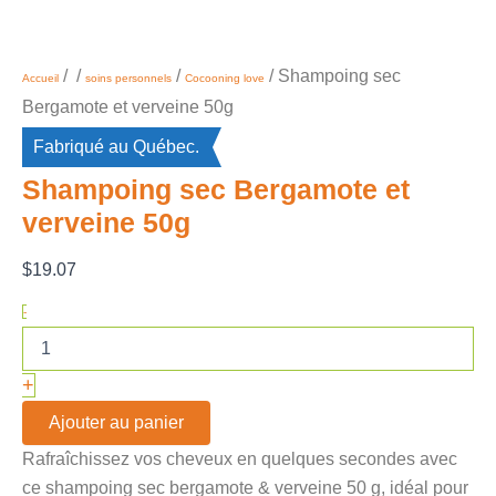
/
/
/
/ Shampoing sec
Accueil
soins personnels
Cocooning love
Bergamote et verveine 50g
Fabriqué au Québec.
Shampoing sec Bergamote et
verveine 50g
$
19.07
-
+
Ajouter au panier
Rafraîchissez vos cheveux en quelques secondes avec
ce shampoing sec bergamote & verveine 50 g, idéal pour