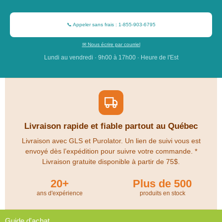
📞 Appeler sans frais : 1-855-903-6795
✉ Nous écrire par courriel
Lundi au vendredi · 9h00 à 17h00 · Heure de l'Est
Livraison rapide et fiable partout au Québec
Livraison avec GLS et Purolator. Un lien de suivi vous est
envoyé dès l’expédition pour suivre votre commande. *
Livraison gratuite disponible à partir de 75$.
20+
Plus de 500
ans d'expérience
produits en stock
Guide d'achat