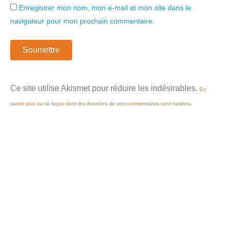
Enregistrer mon nom, mon e-mail et mon site dans le
navigateur pour mon prochain commentaire.
Ce site utilise Akismet pour réduire les indésirables.
En
.
savoir plus sur la façon dont les données de vos commentaires sont traitées
Le
Le
prix
prix
initial
actuel
était :
est :
$8.43.
$8.43.