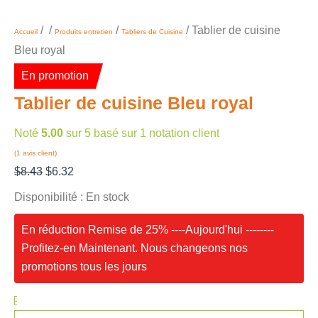
/
/
/
/ Tablier de cuisine
Accueil
Produits entretien
Tabliers de Cuisine
Bleu royal
En promotion
Tablier de cuisine Bleu royal
Noté
5.00
sur 5 basé sur
1
notation client
(
1
avis client)
$
8.43
$
6.32
Disponibilité :
En stock
En réduction Remise de 25% ----Aujourd'hui --------
Profitez-en Maintenant. Nous changeons nos
promotions tous les jours
-