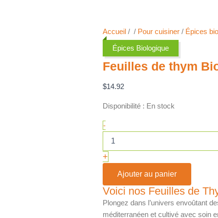
Accueil
/
/
Pour cuisiner
/
Épices bi
Épices Biologique
Feuilles de thym Bi
$
14.92
Disponibilité :
En stock
-
+
Ajouter au panier
Voici nos Feuilles de T
Plongez dans l’univers envoûtant d
méditerranéen et cultivé avec soin e