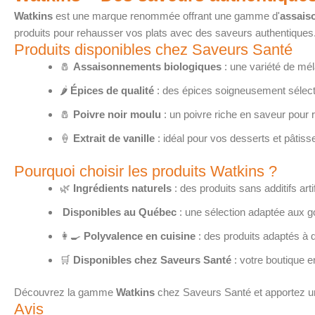
Watkins
est une marque renommée offrant une gamme d'
assaiso
produits pour rehausser vos plats avec des saveurs authentiques
Produits disponibles chez Saveurs Santé
🧂
Assaisonnements biologiques
: une variété de mél
🌶️
Épices de qualité
: des épices soigneusement sélecti
🧂
Poivre noir moulu
: un poivre riche en saveur pour r
🍦
Extrait de vanille
: idéal pour vos desserts et pâtiss
Pourquoi choisir les produits Watkins ?
🌿
Ingrédients naturels
: des produits sans additifs artif
Disponibles au Québec
: une sélection adaptée aux g
👩‍🍳
Polyvalence en cuisine
: des produits adaptés à d
🛒
Disponibles chez Saveurs Santé
: votre boutique e
Découvrez la gamme
Watkins
chez Saveurs Santé et apportez une
Avis