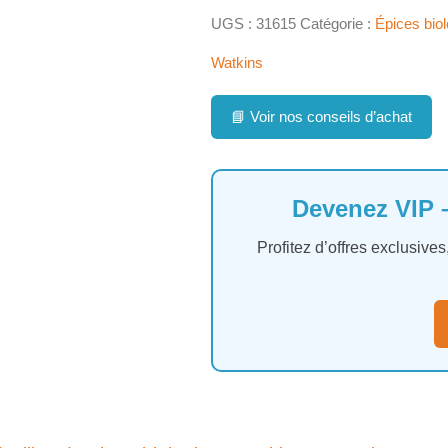
UGS :
31615
Catégorie :
Épices bio
Watkins
📘
Voir nos conseils d’achat
Devenez VIP –
Profitez d’offres exclusiv