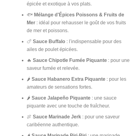
épicée et exotique à vos plats.
🐟
Mélange d'Épices Poissons & Fruits de
Mer
: idéal pour rehausser le goût de vos fruits
de mer et poissons.
🍗
Sauce Buffalo
: l'indispensable pour des
ailes de poulet épicées.
🔥
Sauce Chipotle Fumée Piquante
: pour une
saveur fumée et relevée.
🌶️
Sauce Habanero Extra Piquante
: pour les
amateurs de sensations fortes.
🌶️
Sauce Jalapeño Piquante
: une sauce
piquante avec une touche de fraîcheur.
🍖
Sauce Marinade Jerk
: pour une saveur
caribéenne authentique.
🌶️
Sauce Marinade Piri-Piri
: une marinade