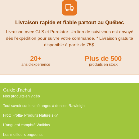
Livraison rapide et fiable partout au Québec
Livraison avec GLS et Purolator. Un lien de suivi vous est envoyé
dès l’expédition pour suivre votre commande. * Livraison gratuite
disponible à partir de 75$.
20+
Plus de 500
ans d'expérience
produits en stock
Guide d'achat
Nos produits en vidéo
Tout savoir sur les mélanges à dessert Rawleigh
Frotti Frotta- Produits Naturels 🌿
L'onguent camphré Watkins
Les meilleurs onguents