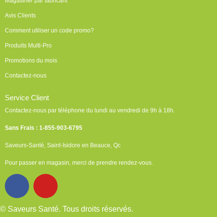
Magasiner par fabricant
Avis Clients
Comment utiliser un code promo?
Produits Multi-Pro
Promotions du mois
Contactez-nous
Service Client
Contactez-nous par téléphone du lundi au vendredi de 9h à 18h.
Sans Frais : 1-855-903-6795
Saveurs-Santé, Saint-Isidore en Beauce, Qc
Pour passer en magasin, merci de prendre rendez-vous.
F
Y
a
o
c
u
©
Saveurs Santé. Tous droits réservés.
e
t